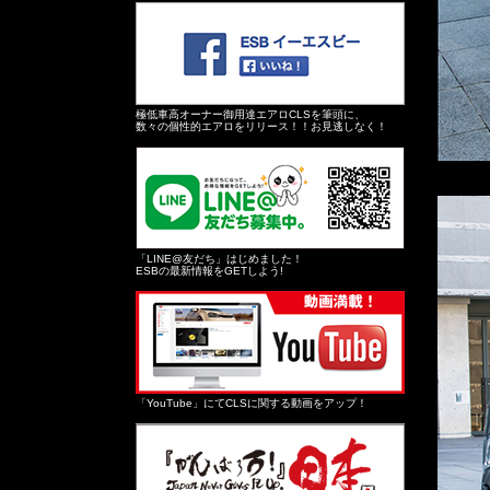
極低車高オーナー御用達エアロCLSを筆頭に、
数々の個性的エアロをリリース！！お見逃しなく！
「LINE@友だち」はじめました！
ESBの最新情報をGETしよう!
「YouTube」にてCLSに関する動画をアップ！