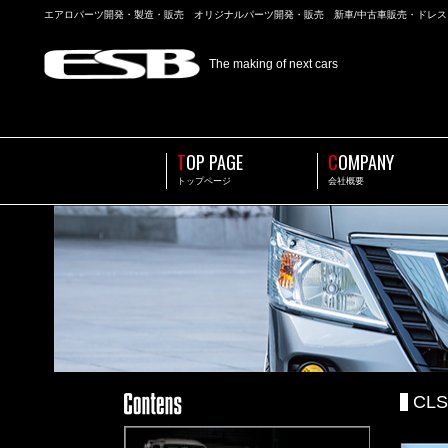
エアロパーツ開発・製造・販売 オリジナルパーツ開発・販売 新車/中古車販売・ドレ
The making of next cars
T
OP PAGE
C
OMPANY
トップページ
会社概要
CLS