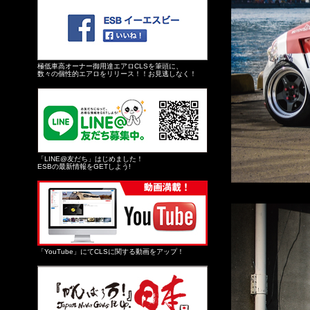
極低車高オーナー御用達エアロCLSを筆頭に、
数々の個性的エアロをリリース！！お見逃しなく！
「LINE@友だち」はじめました！
ESBの最新情報をGETしよう!
「YouTube」にてCLSに関する動画をアップ！