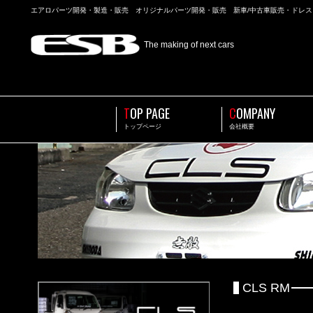
エアロパーツ開発・製造・販売 オリジナルパーツ開発・販売 新車/中古車販売・ドレ
The making of next cars
T
OP PAGE
C
OMPANY
トップページ
会社概要
CLS RM